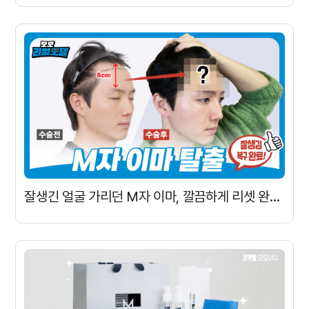
잘생긴 얼굴 가리던 M자 이마, 깔끔하게 리셋 완료!ㅣ모모 리얼모델 BEFORE