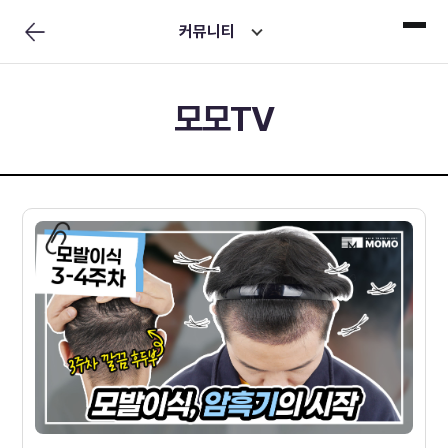
커뮤니티
모모TV