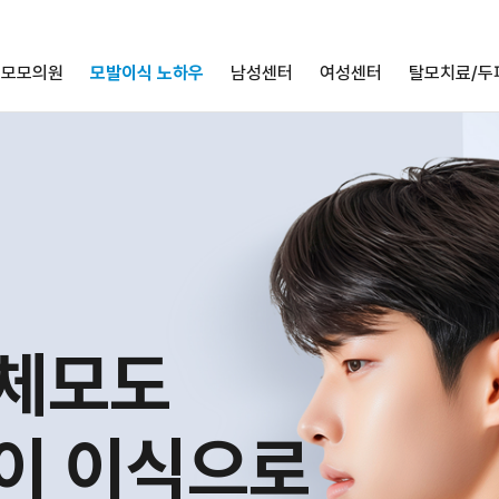
모모의원
모발이식 노하우
남성센터
여성센터
탈모치료/두
 체모도
이 이식으로