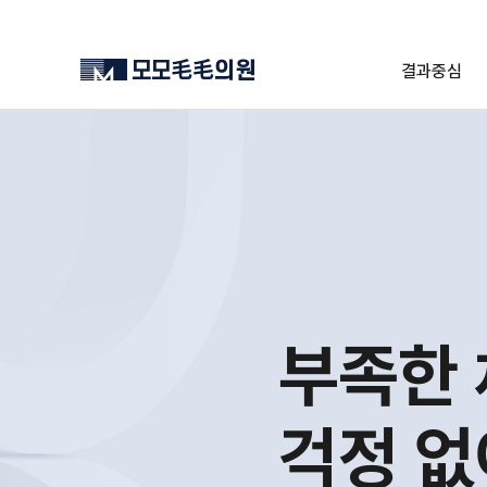
결과중심
부족한
걱정 없