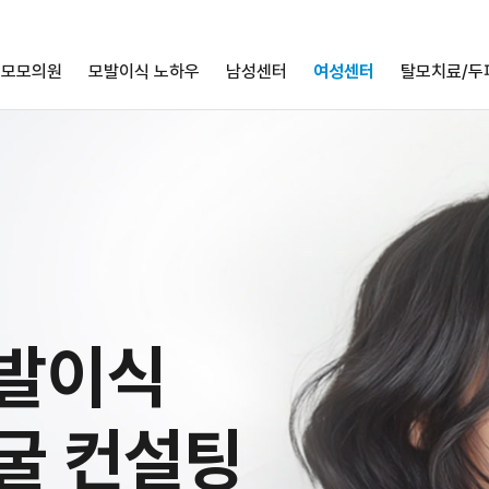
모모의원
모발이식 노하우
남성센터
여성센터
탈모치료/두
모발이식
굴 컨설팅