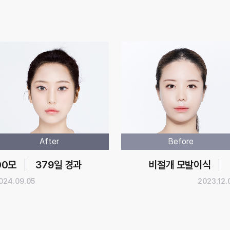
After
Before
00모
379일 경과
비절개 모발이식
024.09.05
2023.12.