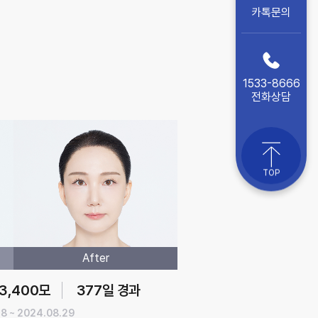
카톡문의
1533-8666
전화상담
TOP
After
3,400모
377일 경과
18 ~ 2024.08.29