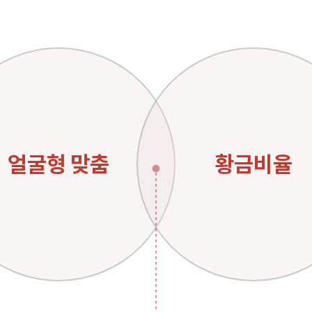
얼굴형
맞춤
황금비율