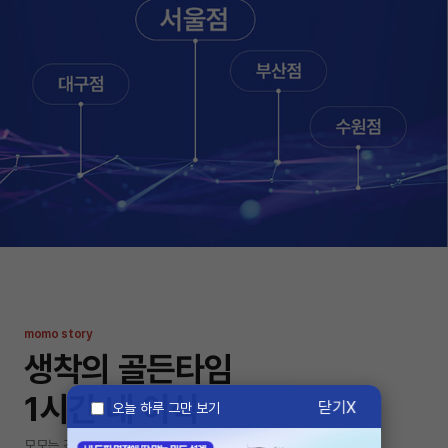
momo story
생착의 골든타임
1시간 내 이식
닫기
오늘 하루 그만 보기
모모는 건강한 모낭만을 분리하여