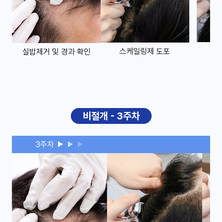
스케일링제 도포
실밥제거 및 경과 확인
비절개 - 3주차
3주차