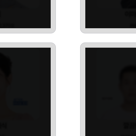
이마
버
#
2,370모
이식
깔끔