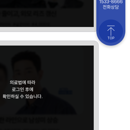
1533-8666
전화상담
 줄이고, 외모 리즈 갱신
M자이마
#넓은이마
#4,000모
TOP
의료법에 따라
로그인 후에
확인하실 수 있습니다.
한 라인으로 남성미 상승