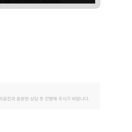
모
#불규칙한
#헤어라인
#2,000모
당 의료진과 충분한 상담 후 진행해 주시기 바랍니다.